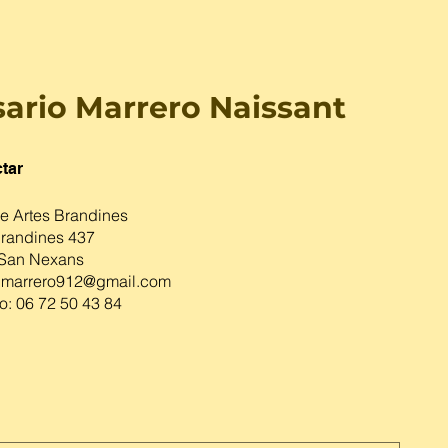
ario Marrero Naissant
tar
de Artes Brandines
Brandines 437
San Nexans
o.marrero912@gmail.com
o: 06 72 50 43 84