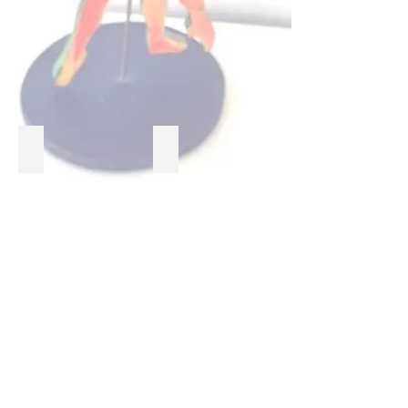
Série La danse
Série La danse
Show More
© 2022 by Chanteau Photo
Video. Created with
Wix.com